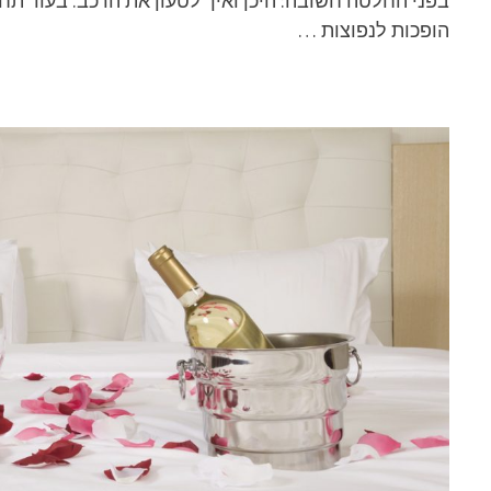
בפני החלטה חשובה: היכן ואיך לטעון את הרכב. בעוד תחנ
הופכות לנפוצות …